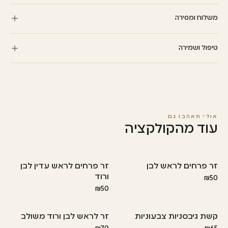
משלוח ומסירה
אופציה למשלוחים מהיום להיום תוך 3 שעות מרגע התשלום. דמי המשלוח
טיפול ושמירה
מחושבים לפי עיר היעד ומוצגים בעמוד התשלום, שם ניתן גם לבחור חלון
שעות.
החליפו מים מדי יומיים, קצצו את הגבעולים בזווית והרחיקו מאור שמש ישיר
לשמירה על רעננות ארוכה.
אולי תאהבו גם
עוד מהקולקציה
זר פרחים לראש לבן
זר פרחים לראש עדין לבן
ורוד
₪50
₪50
קשת גיבסניות צבעוניות
זר לראש לבן ורוד משולב