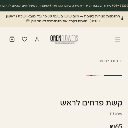
◆
סידור בעבודת יד · מסירה ביום ההזמנה
◆
אופציה למשלוחים מהיום להיום תוך 3 שעות מרגע 
ההזמנות סגורות בשבת — מיום שישי בשעה 16:00 ועד מוצאי שבת (ראשון
🕯️
01:00). נשמח לקבל את הזמנתכם לאחר מכן 🌸
חזרה לחנות
קשת פרחים לראש
מק״ט
311
₪
65