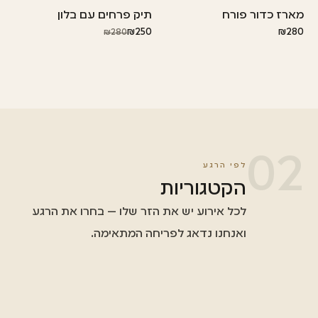
מארז כדור פורח
תיק פרחים עם בלון
מבצע
₪250
₪280
₪
280
02
לפי הרגע
הקטגוריות
לכל אירוע יש את הזר שלו — בחרו את הרגע
ואנחנו נדאג לפריחה המתאימה.
זרי פרחים
בלונים לימי הולדת
זר כלה
זרי אבל
02
01
04
03