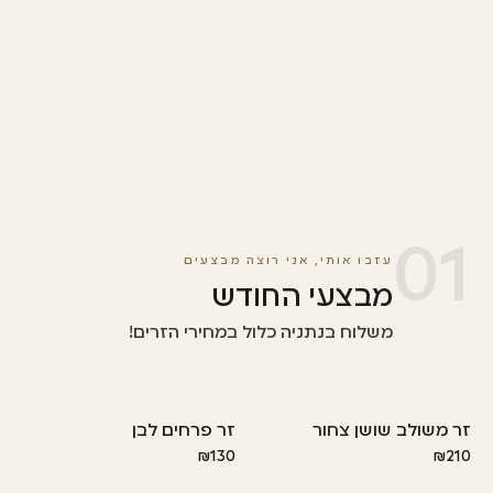
01
עזבו אותי, אני רוצה מבצעים
מבצעי החודש
משלוח בנתניה כלול במחירי הזרים!
זר משולב שושן צחור
זר פרחים לבן
מבצע
₪130
₪210