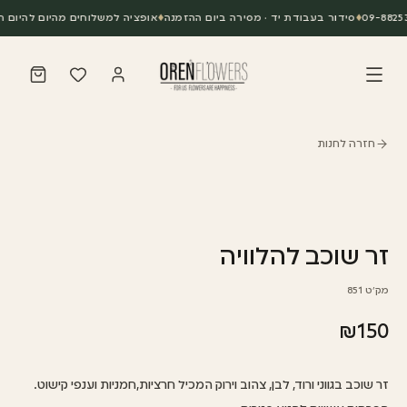
◆
סידור בעבודת יד · מסירה ביום ההזמנה
◆
אופציה למשלוחים מהיום להיום תוך 3 שעות מרגע 
חזרה לחנות
זר שוכב להלוויה
מק״ט
851
₪
150
זר שוכב בגווני ורוד, לבן, צהוב וירוק המכיל חרציות,חמניות וענפי קישוט.