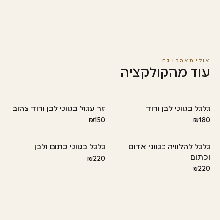
שעות.
החליפו מים מדי יומיים, קצצו את הגבעולים בזווית והרחיקו מאור שמש ישיר
לשמירה על רעננות ארוכה.
אולי תאהבו גם
עוד מהקולקציה
גלגל בגווני לבן ורוד
זר עגול בגווני לבן ורוד צהוב
₪150
₪180
גלגל להלוויה בגווני אדום
גלגל בגווני כתום ולבן
וכתום
₪220
₪220