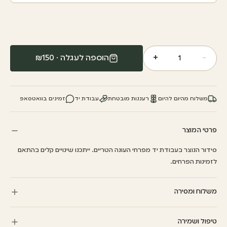
+
−
הוספה לעגלה · ₪
150
1
משלוח מהיום להיום
רעננות מובטחת
עבודת יד
זמינים בוואטסאפ
פרטי המוצר
סידור הנוצר בעבודת יד מפרחי העונה הטריים. ייתכנו שינויים קלים בהתאם
לזמינות הפרחים.
משלוח ומסירה
אופציה למשלוחים מהיום להיום תוך 3 שעות מרגע התשלום. דמי המשלוח
טיפול ושמירה
מחושבים לפי עיר היעד ומוצגים בעמוד התשלום, שם ניתן גם לבחור חלון