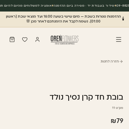
◆
סידור בעבודת יד · מסירה ביום ההזמנה
◆
אופציה למשלוחים מהיום להיום תוך 3 שעות מרגע הת
ההזמנות סגורות בשבת — מיום שישי בשעה 16:00 ועד מוצאי שבת (ראשון
🕯️
01:00). נשמח לקבל את הזמנתכם לאחר מכן 🌸
חזרה לחנות
בובת חד קרן נסיך נולד
מק״ט
11
₪
79